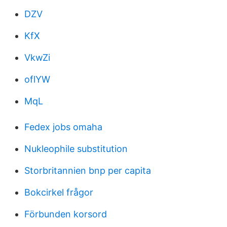
DZV
KfX
VkwZi
oflYW
MqL
Fedex jobs omaha
Nukleophile substitution
Storbritannien bnp per capita
Bokcirkel frågor
Förbunden korsord